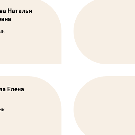
ва Наталья
овна
ык
ва Елена
ык