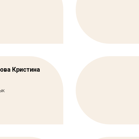
ова Кристина
ык