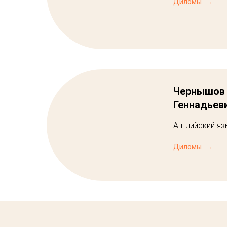
Диломы
Чернышов
Геннадьев
Английский яз
Диломы