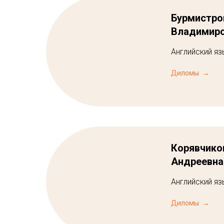
Бурмистро
Владимир
Английский яз
Диломы
Корявчико
Андреевна
Английский яз
Диломы