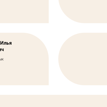
 Илья
ич
ык