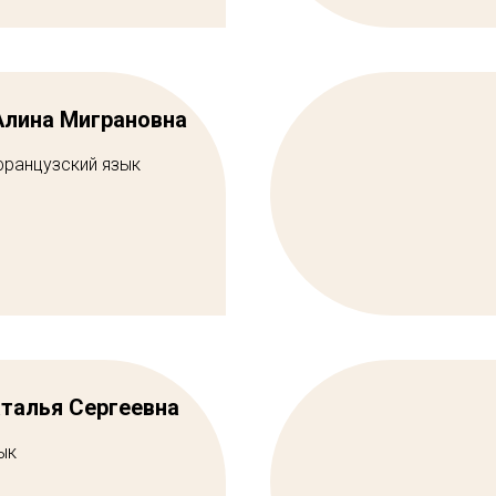
Алина Миграновна
французский язык
аталья Сергеевна
ык